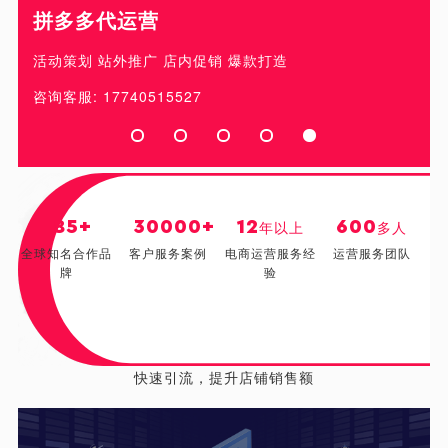
拼多多代运营
活动策划 站外推广 店内促销 爆款打造
咨询客服: 17740515527
85
+
30000
+
12
600
年以上
多人
全球知名合作品
客户服务案例
电商运营服务经
运营服务团队
牌
验
流量
-推广
快速引流，提升店铺销售额