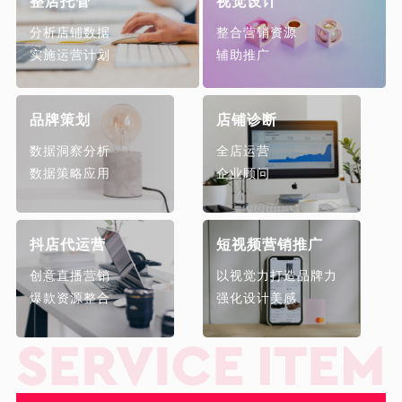
整店托管
视觉设计
分析店铺数据
整合营销资源
实施运营计划
辅助推广
品牌策划
店铺诊断
数据洞察分析
全店运营
数据策略应用
企业顾问
抖店代运营
短视频营销推广
创意直播营销
以视觉力打造品牌力
爆款资源整合
强化设计美感