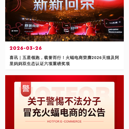
2026-03-26
喜讯 | 五星领跑，载誉而行！火蝠电商荣膺2026天猫及阿
里妈妈双生态认证六项重磅奖项